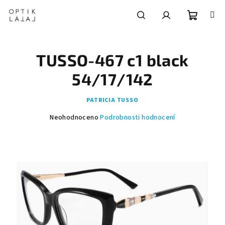
Přejít
na
obsah
Nákupní
Hledat
Přihlášení
TUSSO-467 c1 black
košík
54/17/142
PATRICIA TUSSO
Průměrné
Neohodnoceno
Podrobnosti hodnocení
hodnocení
produktu
je
0,0
z
5
hvězdiček.