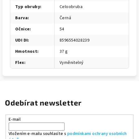
Typ obruby
:
Celoobruba
Barva
:
Černá
Očnice
:
54
UDI DI
:
8596554028239
Hmotnost
:
37 g
Flex
:
Vyměnitelný
Odebírat newsletter
E-mail
Vložením e-mailu souhlasíte s
podmínkami ochrany osobních