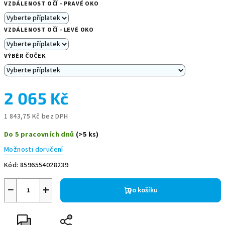
VZDÁLENOST OČÍ - PRAVÉ OKO
VZDÁLENOST OČÍ - LEVÉ OKO
VÝBĚR ČOČEK
2 065 Kč
1 843,75 Kč
bez DPH
Měrná
Do 5 pracovních dnů
(>5 ks)
cena:
Možnosti doručení
Kód:
8596554028239
−
+
Do košíku