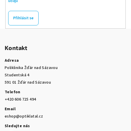
údajů
Přihlásit se
Z
á
Kontakt
p
a
Adresa
t
Poliklinika Žďár nad Sázavou
í
Studentská 4
591 01 Žďár nad Sázavou
Telefon
+420 606 725 494
Email
eshop@optiklatal.cz
Sledujte nás