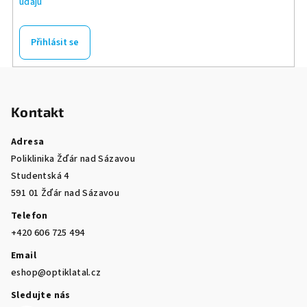
údajů
Přihlásit se
Z
á
Kontakt
p
a
Adresa
t
Poliklinika Žďár nad Sázavou
í
Studentská 4
591 01 Žďár nad Sázavou
Telefon
+420 606 725 494
Email
eshop@optiklatal.cz
Sledujte nás