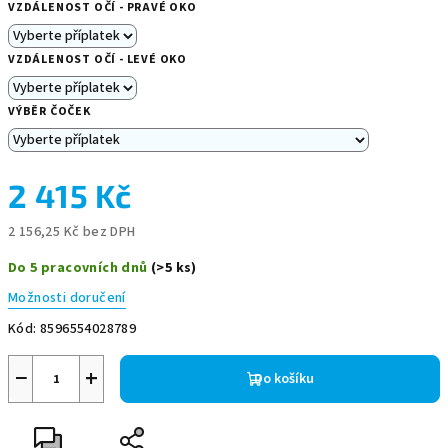
VZDÁLENOST OČÍ - PRAVÉ OKO
VZDÁLENOST OČÍ - LEVÉ OKO
VÝBĚR ČOČEK
2 415 Kč
2 156,25 Kč
bez DPH
Měrná
Do 5 pracovních dnů
(>5 ks)
cena:
Možnosti doručení
Kód:
8596554028789
−
+
Do košíku