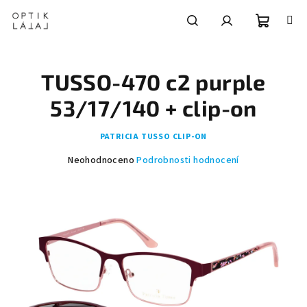
Přejít
na
obsah
Nákupní
Hledat
Přihlášení
TUSSO-470 c2 purple
košík
53/17/140 + clip-on
PATRICIA TUSSO CLIP-ON
Průměrné
Neohodnoceno
Podrobnosti hodnocení
hodnocení
produktu
je
0,0
z
5
hvězdiček.