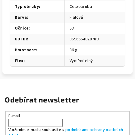
Typ obruby
:
Celoobruba
Barva
:
Fialová
Očnice
:
53
UDI DI
:
8596554028789
Hmotnost
:
36 g
Flex
:
Vyměnitelný
Odebírat newsletter
E-mail
Vložením e-mailu souhlasíte s
podmínkami ochrany osobních